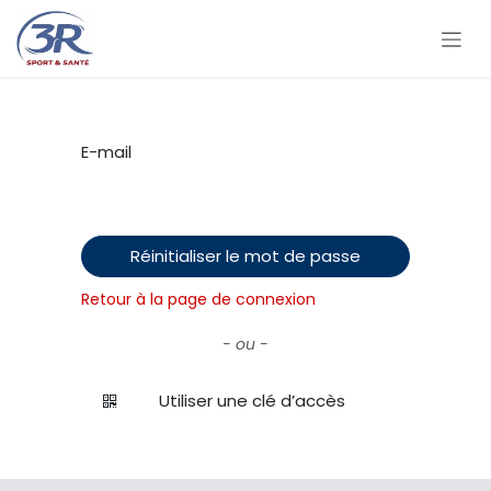
Se rendre au contenu
E-mail
Réinitialiser le mot de passe
Retour à la page de connexion
- ou -
Utiliser une clé d’accès